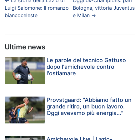
←
La storia della Lazio di
Oggi ok-Champions: pari
Luigi Salomone: Il romanzo
Bologna, vittoria Juventus
biancoceleste
e Milan
→
Ultime news
Le parole del tecnico Gattuso
dopo l'amichevole contro
l'ostiamare
Provstgaard: "Abbiamo fatto un
grande ritiro, un buon lavoro.
Oggi avevamo più energia..."
Amichevole Live | Lazio-