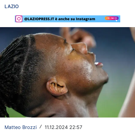
LAZIO
Rassegna Lazio
Social
Calcio
Serie A
Champions League
Europa League
Altri Sport
Formula 1
Tennis
Vela
Matteo Brozzi
11.12.2024 22:57
/