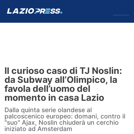
↓
Menu
Lazio
News
Il curioso caso di TJ Noslin:
Formello
da Subway all’Olimpico, la
favola dell’uomo del
Infortuni
momento in casa Lazio
Primavera
Dalla quinta serie olandese al
palcoscenico europeo: domani, contro il
Calciomercato
"suo" Ajax, Noslin chiuderà un cerchio
iniziato ad Amsterdam
Lazio Women