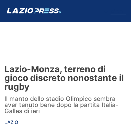
↓
Menu
Lazio
News
Lazio-Monza, terreno di
Formello
gioco discreto nonostante il
rugby
Infortuni
Il manto dello stadio OIimpico sembra
Primavera
aver tenuto bene dopo la partita Italia-
Galles di ieri
Calciomercato
LAZIO
Lazio Women