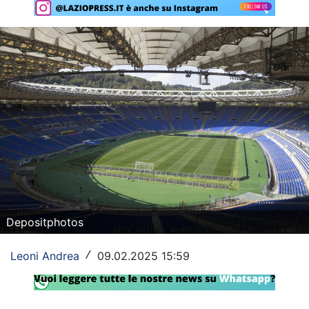
Rassegna Lazio
Social
Calcio
Serie A
Champions League
Europa League
Altri Sport
Depositphotos
Formula 1
Leoni Andrea
09.02.2025 15:59
/
Tennis
Vela