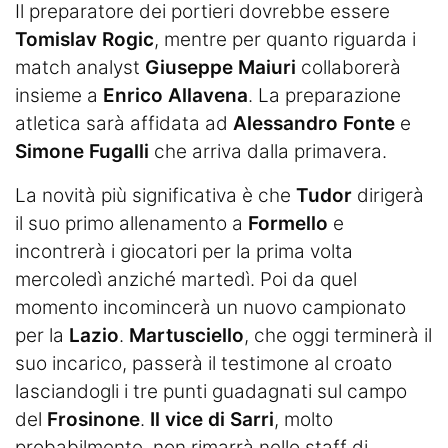
Il preparatore dei portieri dovrebbe essere
Tomislav Rogic
, mentre per quanto riguarda i
match analyst
Giuseppe Maiuri
collaborerà
insieme a
Enrico Allavena
. La preparazione
atletica sarà affidata ad
Alessandro Fonte
e
Simone Fugalli
che arriva dalla primavera.
La novità più significativa è che
Tudor
dirigerà
il suo primo allenamento a
Formello
e
incontrerà i giocatori per la prima volta
mercoledì anziché martedì. Poi da quel
momento incomincerà un nuovo campionato
per la
Lazio
.
Martusciello
, che oggi terminerà il
suo incarico, passerà il testimone al croato
lasciandogli i tre punti guadagnati sul campo
del
Frosinone
.
Il vice di Sarri
, molto
probabilmente, non rimarrà nello staff di