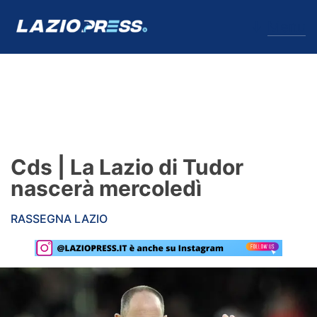
↓
Menu
Lazio
News
Cds | La Lazio di Tudor
Formello
nascerà mercoledì
Infortuni
RASSEGNA LAZIO
Primavera
Calciomercato
Lazio Women