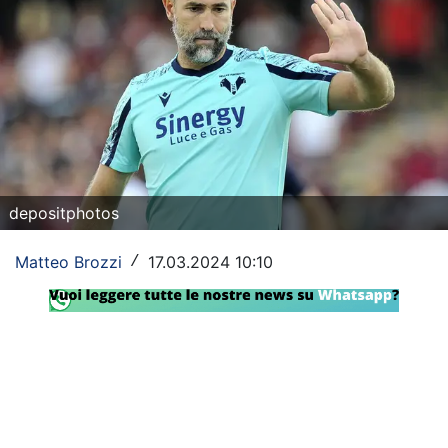
Rassegna Lazio
Social
Calcio
Serie A
Champions League
depositphotos
Europa League
Matteo Brozzi
17.03.2024 10:10
/
Altri Sport
Formula 1
Tennis
Vela