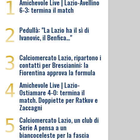
1
Amichevole Live | Lazio-Avellino
6-3: termina il match
2
Pedullà: "La Lazio ha il sì di
Ivanovic, il Benfica…"
3
Calciomercato Lazio, ripartono i
contatti per Brescianini: la
Fiorentina approva la formula
4
Amichevole Live | Lazio-
Ostiamare 4-0: termina il
match. Doppiette per Ratkov e
Zaccagni
5
Calciomercato Lazio, un club di
Serie A pensa a un
biancoceleste per la fascia