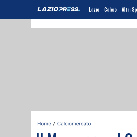
Lazio
Calcio
Altri S
Home
Calciomercato
/