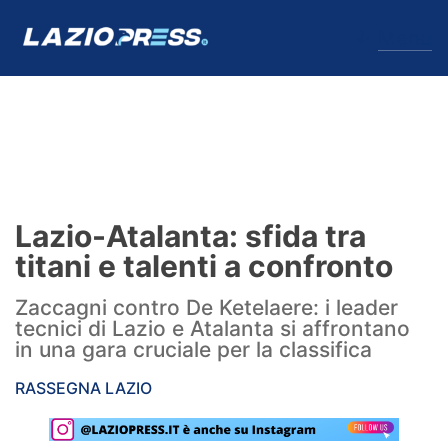
↓
Menu
Lazio
News
Lazio-Atalanta: sfida tra
Formello
titani e talenti a confronto
Infortuni
Zaccagni contro De Ketelaere: i leader
tecnici di Lazio e Atalanta si affrontano
Primavera
in una gara cruciale per la classifica
Calciomercato
RASSEGNA LAZIO
Lazio Women