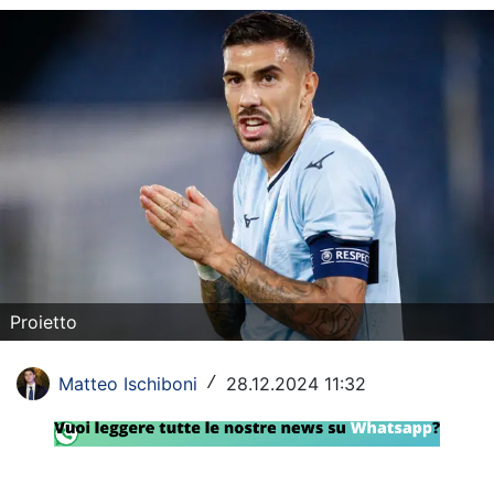
Rassegna Lazio
Social
Calcio
Serie A
Champions League
Europa League
Altri Sport
Proietto
Formula 1
Matteo Ischiboni
28.12.2024 11:32
/
Tennis
Vela