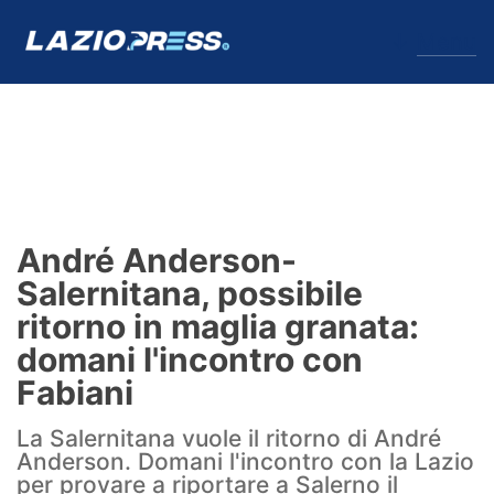
↓
Menu
Lazio
News
André Anderson-
Formello
Salernitana, possibile
ritorno in maglia granata:
Infortuni
domani l'incontro con
Primavera
Fabiani
Calciomercato
La Salernitana vuole il ritorno di André
Anderson. Domani l'incontro con la Lazio
Lazio Women
per provare a riportare a Salerno il