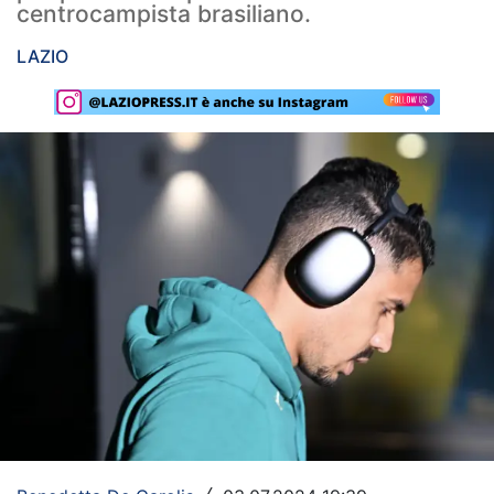
centrocampista brasiliano.
Rassegna Lazio
LAZIO
Social
Calcio
Serie A
Champions League
Europa League
Altri Sport
Formula 1
Tennis
Vela