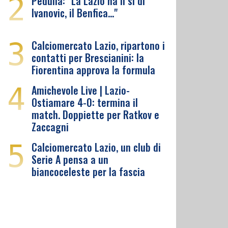
2
Pedullà: "La Lazio ha il sì di
Ivanovic, il Benfica…"
3
Calciomercato Lazio, ripartono i
contatti per Brescianini: la
Fiorentina approva la formula
4
Amichevole Live | Lazio-
Ostiamare 4-0: termina il
match. Doppiette per Ratkov e
Zaccagni
5
Calciomercato Lazio, un club di
Serie A pensa a un
biancoceleste per la fascia