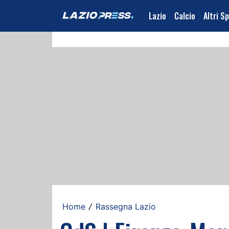
Lazio
Calcio
Altri S
Home
Rassegna Lazio
/