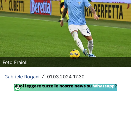
Rassegna Lazio
Social
Calcio
Serie A
Champions League
Foto Fraioli
Europa League
Gabriele Rogani
01.03.2024 17:30
/
Altri Sport
Formula 1
Tennis
Vela