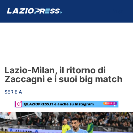
↓
Menu
Lazio
News
Lazio-Milan, il ritorno di
Formello
Zaccagni e i suoi big match
Infortuni
SERIE A
Primavera
Calciomercato
Lazio Women