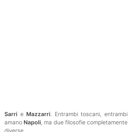
Rassegna Lazio
Social
Calcio
Serie A
Champions League
Europa League
Altri Sport
Formula 1
Tennis
Sarri
e
Mazzarri
. Entrambi toscani, entrambi
amano
Napoli
, ma due filosofie completamente
Vela
diverse.