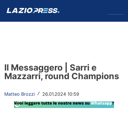
↓
Menu
Lazio
News
Il Messaggero | Sarri e
Formello
Mazzarri, round Champions
Infortuni
Matteo Brozzi
26.01.2024 10:59
/
Primavera
Calciomercato
Lazio Women