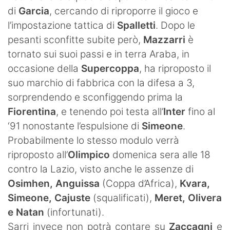
di
Garcia
, cercando di riproporre il gioco e
l’impostazione tattica di
Spalletti
. Dopo le
pesanti sconfitte subite però,
Mazzarri
è
tornato sui suoi passi e in terra Araba, in
occasione della
Supercoppa
, ha riproposto il
suo marchio di fabbrica con la difesa a 3,
sorprendendo e sconfiggendo prima la
Fiorentina
, e tenendo poi testa all’
Inter
fino al
‘91 nonostante l’espulsione di
Simeone
.
Probabilmente lo stesso modulo verrà
riproposto all’
Olimpico
domenica sera alle 18
contro la Lazio, visto anche le assenze di
Osimhen, Anguissa
(Coppa d’Africa),
Kvara,
Simeone, Cajuste
(squalificati),
Meret, Olivera
e Natan
(infortunati).
Sarri invece non potrà contare su
Zaccagni
e