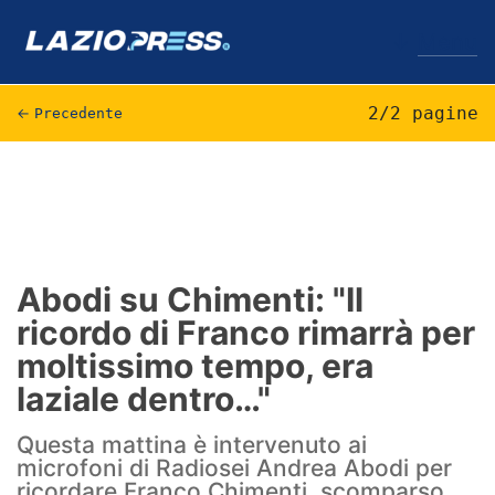
↓
Menu
2/2 pagine
←
Precedente
Lazio
News
Formello
Abodi su Chimenti: "Il
ricordo di Franco rimarrà per
Infortuni
moltissimo tempo, era
Primavera
laziale dentro…"
Calciomercato
Questa mattina è intervenuto ai
microfoni di Radiosei Andrea Abodi per
Lazio Women
ricordare Franco Chimenti, scomparso