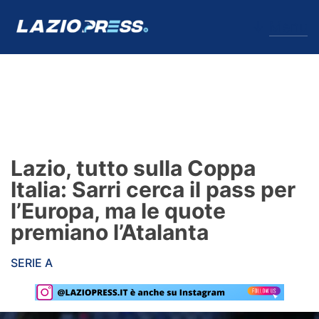
↓
Menu
Lazio
News
Lazio, tutto sulla Coppa
Formello
Italia: Sarri cerca il pass per
l’Europa, ma le quote
Infortuni
premiano l’Atalanta
Primavera
SERIE A
Calciomercato
Lazio Women