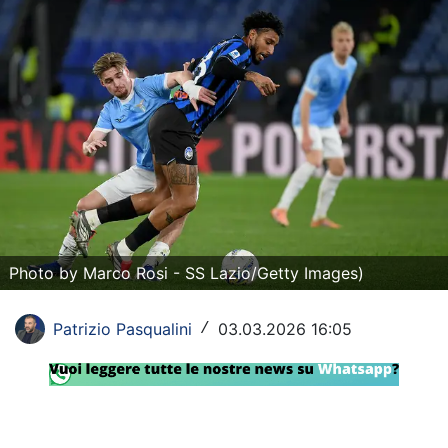
Rassegna Lazio
Social
Calcio
Serie A
Champions League
Europa League
Photo by Marco Rosi - SS Lazio/Getty Images)
Altri Sport
Patrizio Pasqualini
03.03.2026 16:05
/
Formula 1
Tennis
Vela