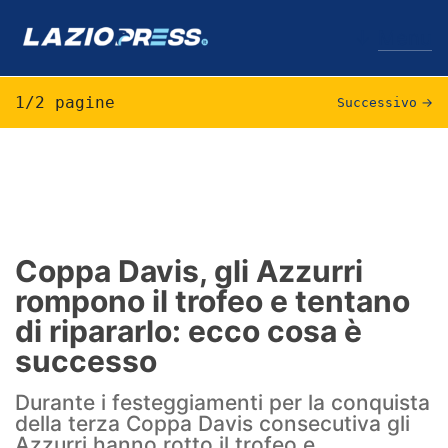
↓
Menu
1/2 pagine
Successivo
→
Lazio
News
Formello
Coppa Davis, gli Azzurri
rompono il trofeo e tentano
Infortuni
di ripararlo: ecco cosa è
Primavera
successo
Calciomercato
Durante i festeggiamenti per la conquista
della terza Coppa Davis consecutiva gli
Lazio Women
Azzurri hanno rotto il trofeo e