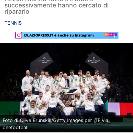
successivamente hanno cercato di
Rassegna Lazio
ripararlo
Social
TENNIS
Calcio
Serie A
Champions League
Europa League
Altri Sport
Formula 1
Tennis
Foto di Clive Brunskill/Getty Images per ITF via
Vela
onefootball