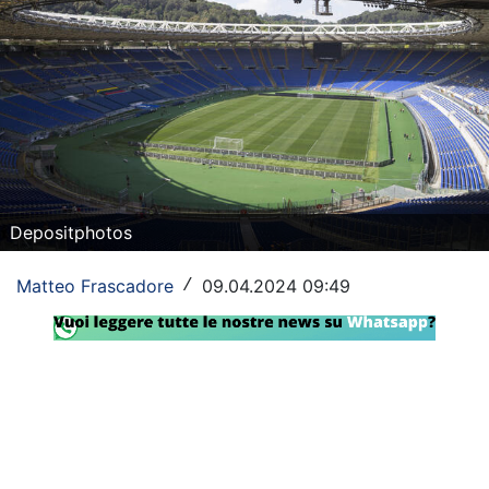
Rassegna Lazio
Social
Calcio
Serie A
Champions League
Depositphotos
Europa League
Matteo Frascadore
09.04.2024 09:49
/
Altri Sport
Formula 1
Tennis
Vela