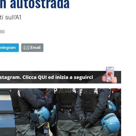
 in autostrada
 sull’A1
00
Telegram
Email