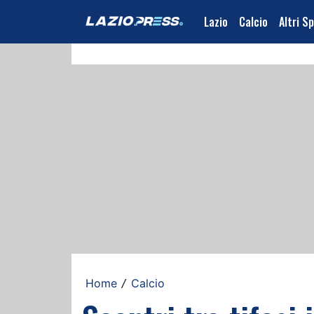
Lazio
Calcio
Altri S
Home
Calcio
/