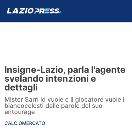
↓
Menu
Lazio
News
Insigne-Lazio, parla l'agente
Formello
svelando intenzioni e
dettagli
Infortuni
Mister Sarri lo vuole e il giocatore vuole i
Primavera
biancocelesti dalle parole del suo
entourage
Calciomercato
CALCIOMERCATO
Lazio Women