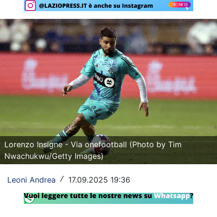
Rassegna Lazio
Social
Calcio
Serie A
Champions League
Europa League
Altri Sport
Lorenzo Insigne - Via onefootball (Photo by Tim
Nwachukwu/Getty Images)
Formula 1
Leoni Andrea
17.09.2025 19:36
/
Tennis
Vela