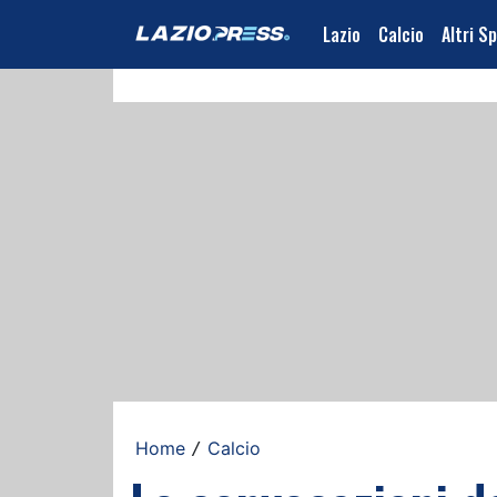
Lazio
Calcio
Altri S
Home
Calcio
/