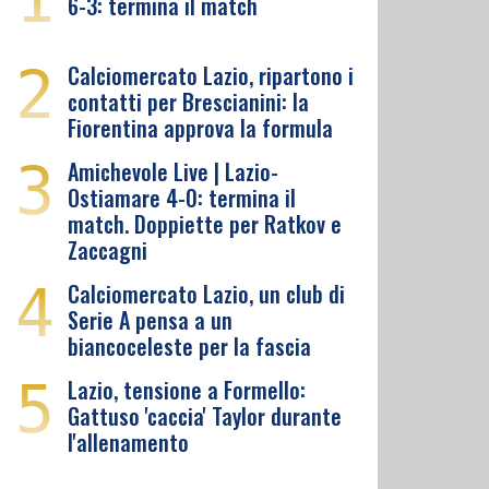
6-3: termina il match
2
Calciomercato Lazio, ripartono i
contatti per Brescianini: la
Fiorentina approva la formula
3
Amichevole Live | Lazio-
Ostiamare 4-0: termina il
match. Doppiette per Ratkov e
Zaccagni
4
Calciomercato Lazio, un club di
Serie A pensa a un
biancoceleste per la fascia
5
Lazio, tensione a Formello:
Gattuso 'caccia' Taylor durante
l'allenamento