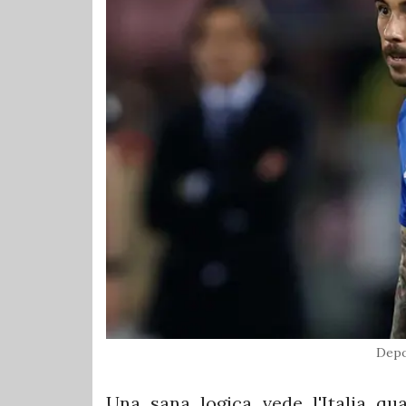
Depo
Una sana logica vede l'Italia qua