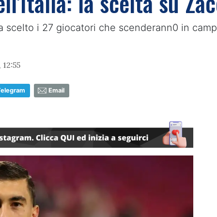
ll'Italia: la scelta su Za
ha scelto i 27 giocatori che scenderann0 in campo 
 12:55
Telegram
Email