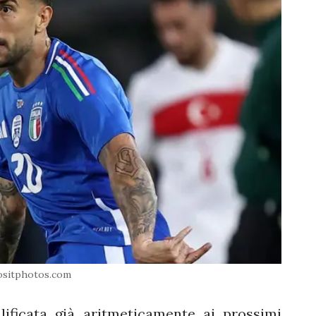
sitphotos.com
lificata già aritmeticamente ai prossimi