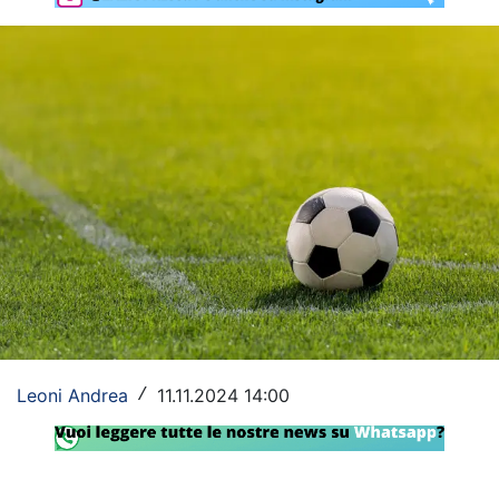
Rassegna Lazio
Social
Calcio
Serie A
Champions League
Europa League
Altri Sport
Formula 1
Leoni Andrea
11.11.2024 14:00
/
Tennis
Vela