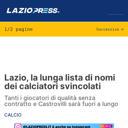
↓
Menu
1/2 pagine
Successivo
→
Lazio
News
Formello
Lazio, la lunga lista di nomi
dei calciatori svincolati
Infortuni
Tanti i giocatori di qualità senza
Primavera
contratto e Castrovilli sarà fuori a lungo
Calciomercato
CALCIO
Lazio Women