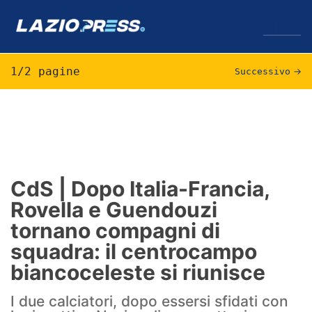
↓
Menu
1/2 pagine
Successivo
→
Lazio
News
Formello
CdS | Dopo Italia-Francia,
Rovella e Guendouzi
Infortuni
tornano compagni di
Primavera
squadra: il centrocampo
biancoceleste si riunisce
Calciomercato
I due calciatori, dopo essersi sfidati con
Lazio Women