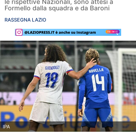
le rispettive Nazionali, sono attesi a
Formello dalla squadra e da Baroni
Rassegna Lazio
RASSEGNA LAZIO
Social
Calcio
Serie A
Champions League
Europa League
Altri Sport
Formula 1
Tennis
IPA
Vela