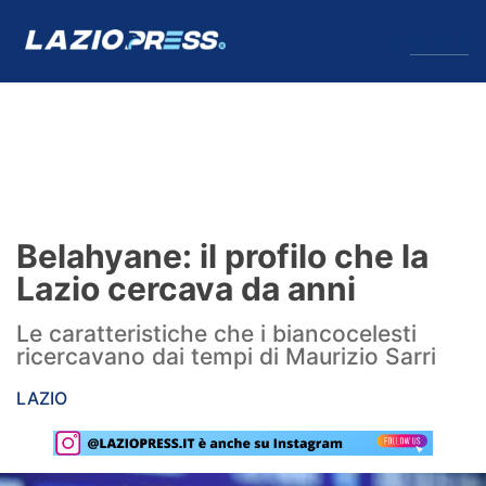
↓
Menu
Lazio
News
Belahyane: il profilo che la
Formello
Lazio cercava da anni
Infortuni
Le caratteristiche che i biancocelesti
ricercavano dai tempi di Maurizio Sarri
Primavera
LAZIO
Calciomercato
Lazio Women