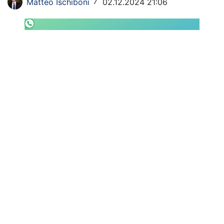
Matteo Ischiboni
02.12.2024 21:06
/
SHOP LAZIO
Contatti