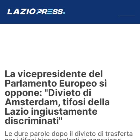
↓
Menu
Lazio
News
La vicepresidente del
Formello
Parlamento Europeo si
oppone: "Divieto di
Infortuni
Amsterdam, tifosi della
Primavera
Lazio ingiustamente
discriminati"
Calciomercato
Le dure parole dopo il divieto di trasferta
Lazio Women