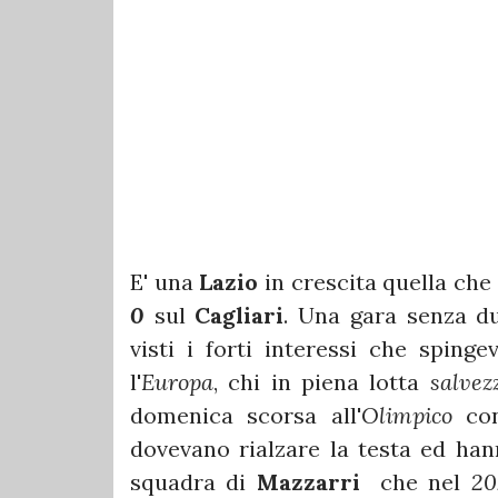
E' una
Lazio
in crescita quella che 
0
sul
Cagliari
. Una gara senza dub
visti i forti interessi che sping
l'
Europa
, chi in piena lotta
salvez
domenica scorsa all'
Olimpico
co
dovevano rialzare la testa ed hann
squadra di
Mazzarri
che nel
20