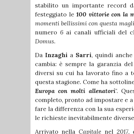
stabilito un importante record 
festeggiato le
100 vittorie con la 
momenti bellissimi con questa magli
numero
6
ai canali ufficiali del c
Domus
.
Da
Inzaghi
a
Sarri
, quindi anch
cambia: è sempre la garanzia de
diversi su cui ha lavorato fino a
questa stagione. Come ha sottolinea
Europa con molti allenatori
". Que
completo, pronto ad impostare e a 
fare la differenza con la sua esper
le richieste inevitabilmente diverse
Arrivato nella
Capitale
nel
2017
,