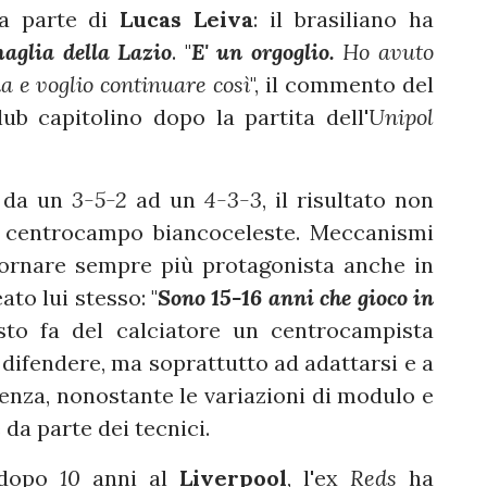
da parte di
Lucas Leiva
: il brasiliano ha
maglia della Lazio
. "
E' un orgoglio.
Ho avuto
a e voglio continuare così
", il commento del
lub capitolino dopo la partita dell'
Unipol
e da un
3-5-2
ad un
4-3-3
, il risultato non
l centrocampo biancoceleste. Meccanismi
 tornare sempre più protagonista anche in
to lui stesso: "
Sono 15-16 anni che gioco in
sto fa del calciatore un centrocampista
difendere, ma soprattutto ad adattarsi e a
ienza, nonostante le variazioni di modulo e
 da parte dei tecnici.
 dopo
10
anni al
Liverpool
, l'ex
Reds
ha