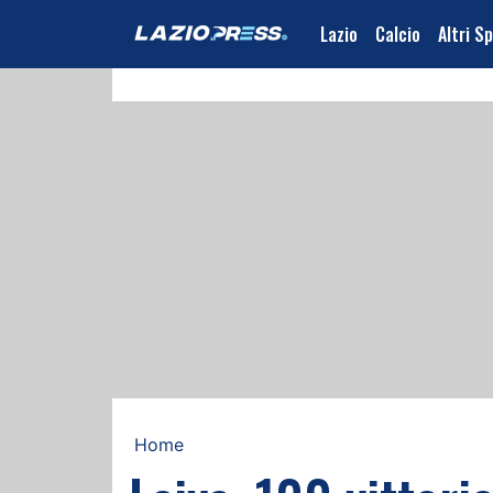
Lazio
Calcio
Altri S
Home