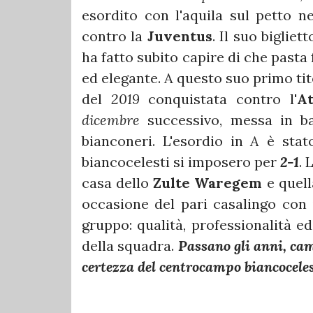
esordito con l'aquila sul petto ne
contro la
Juventus
. Il suo bigliet
ha fatto subito capire di che pasta 
ed elegante. A questo suo primo tit
del
2019
conquistata contro l'
At
dicembre
successivo, messa in b
bianconeri. L'esordio in
A
è stat
biancocelesti si imposero per
2-1
. 
casa dello
Zulte Waregem
e quell
occasione del pari casalingo con 
gruppo: qualità, professionalità e
della squadra.
Passano gli anni, cam
certezza del centrocampo biancocele