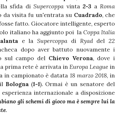
lla sfida di
Supercoppa
vinta
2-3
a
Roma
to da visita fu un'entrata su
Cuadrado
, che
fosse fatto. Giocatore intelligente, esperto
olo italiano ha aggiunto poi la
Coppa Italia
alanta
e la
Supercoppa
di
Ryad
del
22
acheca dopo aver battuto nuovamente i
o sul campo del
Chievo Verona
, dove i
La prima rete è arrivata in
Europa League
in
a in campionato è datata
18 marzo 2018
, in
il
Bologna
(
1-1
). Ormai è un senatore del
d esperienza internazionale a disposizione
biano gli schemi di gioco ma è sempre lui la
ste
.