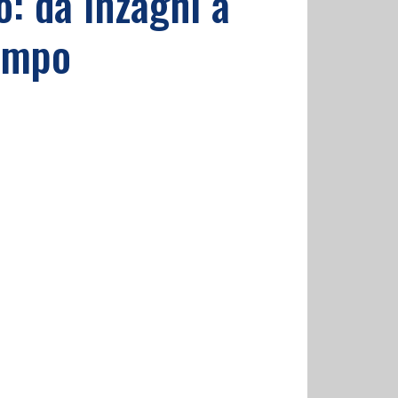
o: da Inzaghi a
campo