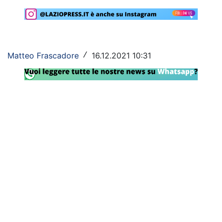
Rassegna Lazio
Social
Matteo Frascadore
16.12.2021 10:31
/
Calcio
Serie A
Champions League
Europa League
Altri Sport
Formula 1
Tennis
Vela