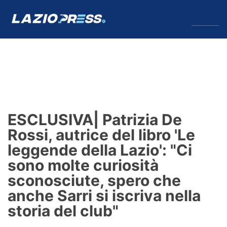
↓
Menu
Lazio
News
ESCLUSIVA| Patrizia De
Formello
Rossi, autrice del libro 'Le
leggende della Lazio': "Ci
Infortuni
sono molte curiosità
Primavera
sconosciute, spero che
anche Sarri si iscriva nella
Calciomercato
storia del club"
Lazio Women