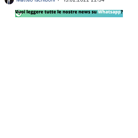
Rassegna Lazio
Social
Calcio
Serie A
Champions League
Europa League
Altri Sport
Formula 1
Tennis
Vela