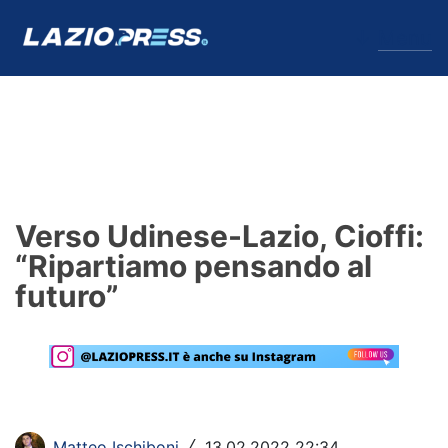
↓
Menu
Lazio
News
Verso Udinese-Lazio, Cioffi:
Formello
“Ripartiamo pensando al
futuro”
Infortuni
Primavera
Calciomercato
Lazio Women
Matteo Ischiboni
13.02.2022 22:34
/