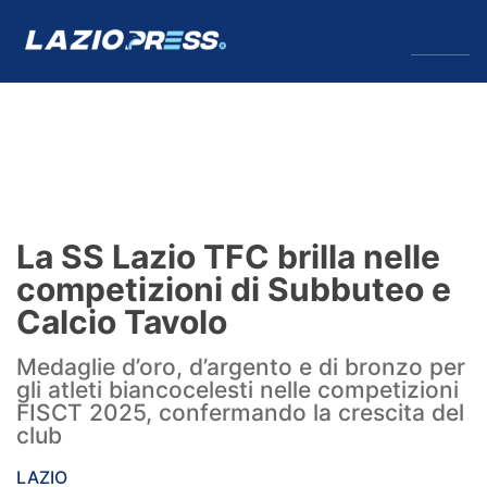
↓
Menu
Lazio
News
La SS Lazio TFC brilla nelle
Formello
competizioni di Subbuteo e
Calcio Tavolo
Infortuni
Medaglie d’oro, d’argento e di bronzo per
Primavera
gli atleti biancocelesti nelle competizioni
FISCT 2025, confermando la crescita del
Calciomercato
club
Lazio Women
LAZIO