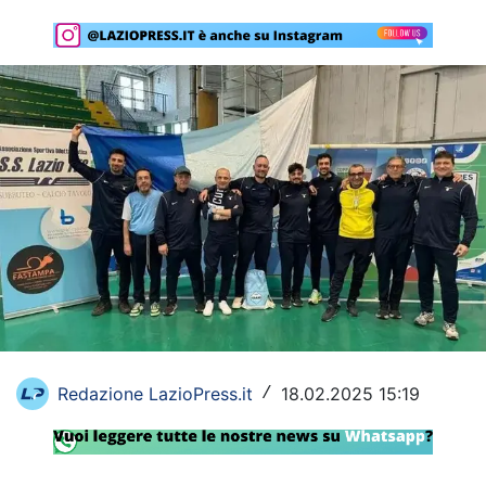
Rassegna Lazio
Social
Calcio
Serie A
Champions League
Europa League
Altri Sport
Formula 1
Redazione LazioPress.it
18.02.2025 15:19
/
Tennis
Vela