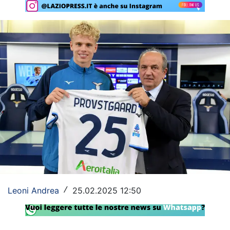
Rassegna Lazio
Social
Calcio
Serie A
Champions League
Europa League
Altri Sport
Formula 1
Leoni Andrea
25.02.2025 12:50
/
Tennis
Vela