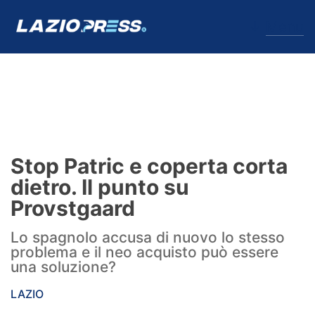
↓
Menu
Lazio
News
Stop Patric e coperta corta
Formello
dietro. Il punto su
Provstgaard
Infortuni
Lo spagnolo accusa di nuovo lo stesso
Primavera
problema e il neo acquisto può essere
una soluzione?
Calciomercato
LAZIO
Lazio Women