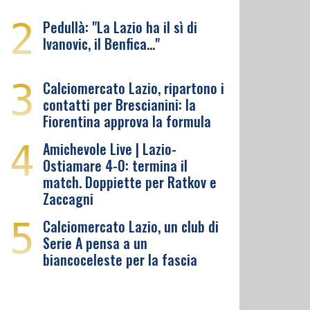
2
Pedullà: "La Lazio ha il sì di
Ivanovic, il Benfica…"
3
Calciomercato Lazio, ripartono i
contatti per Brescianini: la
Fiorentina approva la formula
4
Amichevole Live | Lazio-
Ostiamare 4-0: termina il
match. Doppiette per Ratkov e
Zaccagni
5
Calciomercato Lazio, un club di
Serie A pensa a un
biancoceleste per la fascia