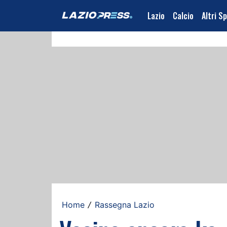
Lazio
Calcio
Altri S
Home
Rassegna Lazio
/