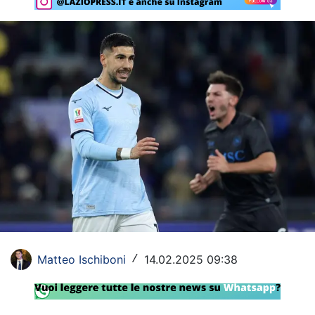
Rassegna Lazio
Social
Calcio
Serie A
Champions League
Europa League
Altri Sport
Formula 1
Matteo Ischiboni
14.02.2025 09:38
/
Tennis
Vela