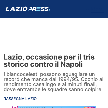
↓
Menu
Lazio
News
Lazio, occasione per il tris
Formello
storico contro il Napoli
Infortuni
I biancocelesti possono eguagliare un
record che manca dal 1994/95. Occhio al
Primavera
rendimento casalingo e ai minuti finali,
dove entrambe le squadre sanno colpire
Calciomercato
RASSEGNA LAZIO
Lazio Women