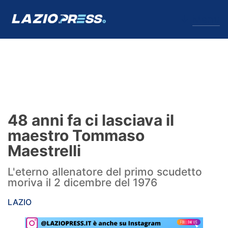
↓
Menu
Lazio
News
48 anni fa ci lasciava il
Formello
maestro Tommaso
Maestrelli
Infortuni
L'eterno allenatore del primo scudetto
Primavera
moriva il 2 dicembre del 1976
Calciomercato
LAZIO
Lazio Women