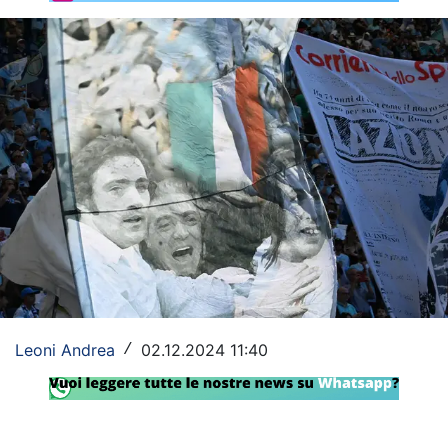
Rassegna Lazio
Social
Calcio
Serie A
Champions League
Europa League
Altri Sport
Formula 1
Leoni Andrea
02.12.2024 11:40
/
Tennis
Vela