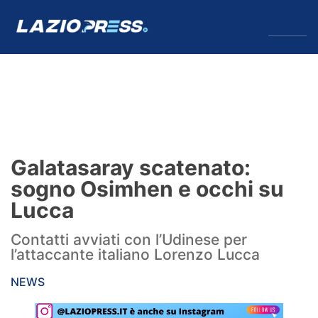
↓
Menu
Lazio
News
Galatasaray scatenato:
Formello
sogno Osimhen e occhi su
Lucca
Infortuni
Contatti avviati con l’Udinese per
Primavera
l’attaccante italiano Lorenzo Lucca
Calciomercato
NEWS
Lazio Women