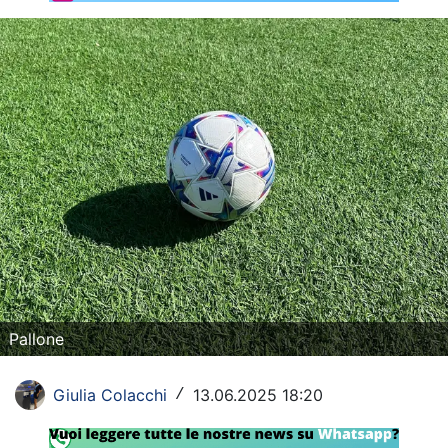
Rassegna Lazio
Social
Calcio
Serie A
Champions League
Europa League
Altri Sport
Formula 1
Pallone
Tennis
Giulia Colacchi
13.06.2025 18:20
/
Vela