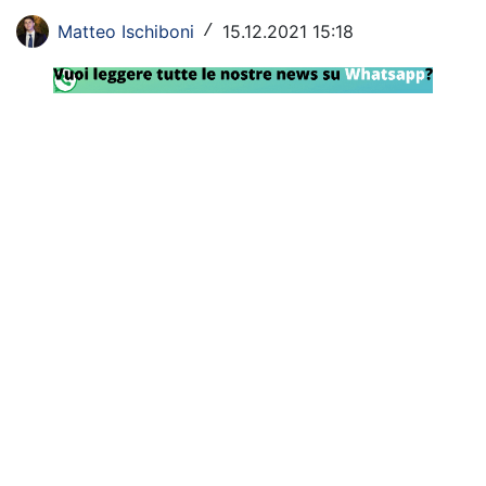
Rassegna Lazio
Matteo Ischiboni
15.12.2021 15:18
/
Social
Calcio
Serie A
Champions League
Europa League
Altri Sport
Formula 1
Tennis
Vela