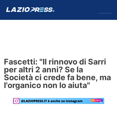
↓
Menu
Lazio
News
Fascetti: "Il rinnovo di Sarri
Formello
per altri 2 anni? Se la
Società ci crede fa bene, ma
Infortuni
l'organico non lo aiuta"
Primavera
Calciomercato
Lazio Women