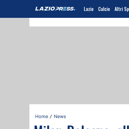
Lazio
Calcio
Altri S
Home
News
/