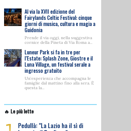
Al via la XVII edizione del
Fairylands Celtic Festival: cinque
giorni di musica, cultura e magia a
Guidonia
Prende il via oggi, nella suggestiva
cornice della Pineta di Via Roma a...
Luneur Park si fa in tre per
l’Estate: Splash Zone, Giostre e il
Luna Village, un festival serale a
ingresso gratuito
Un’esperienza che accompagna le
famiglie dal mattino fino alla sera. È
questa la...
🔥 Le più lette
1
Pedullà: "La Lazio ha il sì di