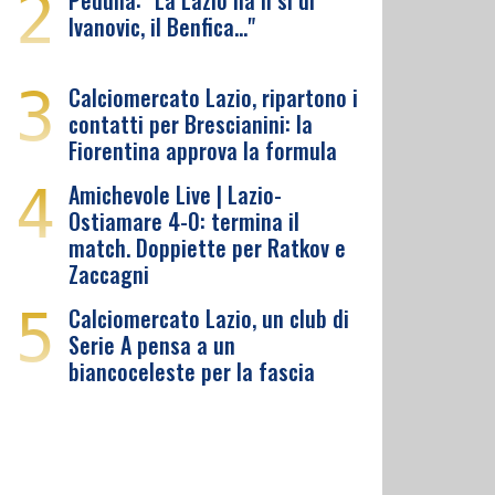
2
Pedullà: "La Lazio ha il sì di
Ivanovic, il Benfica…"
3
Calciomercato Lazio, ripartono i
contatti per Brescianini: la
Fiorentina approva la formula
4
Amichevole Live | Lazio-
Ostiamare 4-0: termina il
match. Doppiette per Ratkov e
Zaccagni
5
Calciomercato Lazio, un club di
Serie A pensa a un
biancoceleste per la fascia