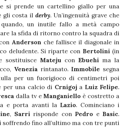
e si prende un cartellino giallo per una
gli costa il
derby
. Un’ingenuità grave che
quando, un inutile fallo a metà campo
tare la sfida di ritorno contro la squadra di
o con
Anderson
che fallisce il diagonale in
oco deludente. Si riparte con
Bertolini
(in
 sostituisce
Mateju
con
Ebuehi
ma la
acco,
Venezia
rintanato.
Immobile
segna
lla per un fuorigioco di centimetri poi
e per una calcio di
Crnigoj
a
Luiz Felipe
.
esca
dalla tv e
Manganiello
è costretto a
za e porta avanti la
Lazio
. Cominciano i
yine
,
Sarri
risponde con
Pedro
e
Basic
.
ì soffrendo fino all’ultimo ma con tre punti