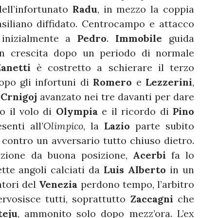
ell’infortunato
Radu
, in mezzo la coppia
asiliano diffidato. Centrocampo e attacco
 inizialmente a
Pedro
.
Immobile
guida
n crescita dopo un periodo di normale
Zanetti
è costretto a schierare il terzo
po gli infortuni di
Romero
e
Lezzerini
,
e
Crnigoj
avanzato nei tre davanti per dare
o il volo di
Olympia
e il ricordo di
Pino
senti all’
Olimpico
, la
Lazio
parte subito
o contro un avversario tutto chiuso dietro.
izione da buona posizione,
Acerbi
fa lo
tte angoli calciati da
Luis Alberto
in un
atori del
Venezia
perdono tempo, l’arbitro
ervosisce tutti, soprattutto
Zaccagni
che
eju
, ammonito solo dopo mezz’ora. L’ex