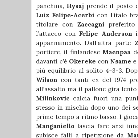
panchina,
Hysaj
prende il posto d
Luiz Felipe-Acerbi
con l’italo br
titolare con
Zaccagni
preferito
l’attacco con
Felipe Anderson
i
appannamento. Dall’altra parte
portiere, il finlandese
Maenpaa
do
davanti c’è
Okereke
con
Nsame
più equilibrio al solito
4-3-3
. Dop
Wilson
con tanti ex del
1974
pre
all’assalto ma il pallone gira lent
Milinkovic
calcia fuori una pun
stesso in mischia dopo uno dei se
primo tempo a ritmo basso. I gioc
Manganiello
lascia fare anzi inn
subisce falli a ripetizione da
Mat