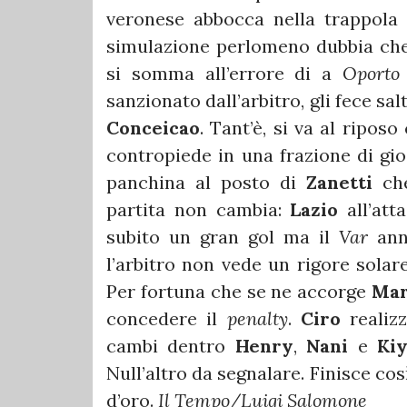
veronese abbocca nella trappola 
simulazione perlomeno dubbia che 
si somma all’errore di a
Oporto
sanzionato dall’arbitro, gli fece sal
Conceicao
. Tant’è, si va al ripos
contropiede in una frazione di gi
panchina al posto di
Zanetti
che
partita non cambia:
Lazio
all’att
subito un gran gol ma il
Var
annu
l’arbitro non vede un rigore solar
Per fortuna che se ne accorge
Mar
concedere il
penalty
.
Ciro
realiz
cambi dentro
Henry
,
Nani
e
Ki
Null’altro da segnalare. Finisce cos
d’oro.
Il Tempo/Luigi Salomone