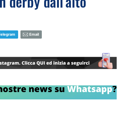
n derby dall’alto
Telegram
Email