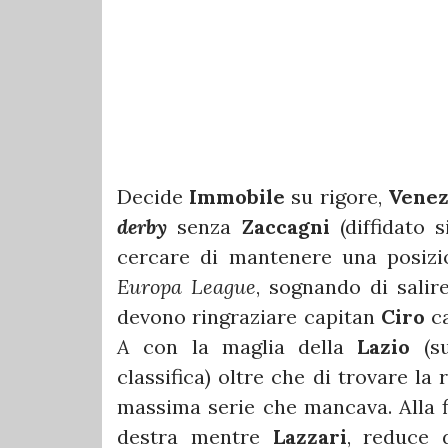
Decide
Immobile
su rigore,
Venez
derby
senza
Zaccagni
(diffidato 
cercare di mantenere una posizio
Europa League
, sognando di salir
devono ringraziare capitan
Ciro
ca
A
con la maglia della
Lazio
(s
classifica) oltre che di trovare la 
massima serie che mancava. Alla 
destra mentre
Lazzari
, reduce 