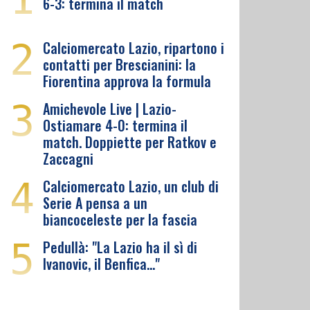
6-3: termina il match
2
Calciomercato Lazio, ripartono i
contatti per Brescianini: la
Fiorentina approva la formula
3
Amichevole Live | Lazio-
Ostiamare 4-0: termina il
match. Doppiette per Ratkov e
Zaccagni
4
Calciomercato Lazio, un club di
Serie A pensa a un
biancoceleste per la fascia
5
Pedullà: "La Lazio ha il sì di
Ivanovic, il Benfica…"