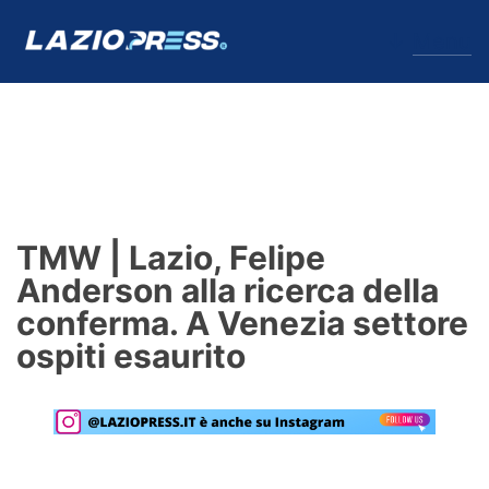
↓
Menu
Lazio
News
TMW | Lazio, Felipe
Formello
Anderson alla ricerca della
conferma. A Venezia settore
Infortuni
ospiti esaurito
Primavera
Calciomercato
Lazio Women