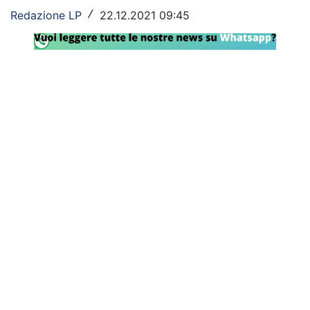
Redazione LP
22.12.2021 09:45
/
Rassegna Lazio
Social
Calcio
Serie A
Champions League
Europa League
Altri Sport
Formula 1
Tennis
Vela