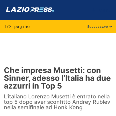
↓
Menu
1/2 pagine
Successivo
→
Lazio
News
Formello
Che impresa Musetti: con
Sinner, adesso l’Italia ha due
Infortuni
azzurri in Top 5
Primavera
L'italiano Lorenzo Musetti è entrato nella
Calciomercato
top 5 dopo aver sconfitto Andrey Rublev
nella semifinale ad Honk Kong
Lazio Women