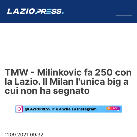
↓
Menu
Lazio
News
TMW - Milinkovic fa 250 con
Formello
la Lazio. Il Milan l'unica big a
cui non ha segnato
Infortuni
Primavera
Calciomercato
Lazio Women
11.09.2021 09:32