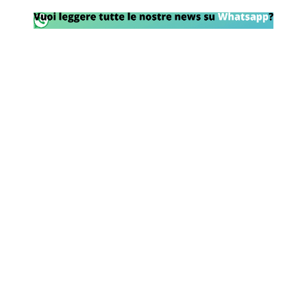
Rassegna Lazio
Social
Calcio
Serie A
Champions League
Europa League
Altri Sport
Formula 1
Tennis
Vela