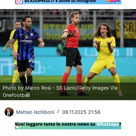
Rassegna Lazio
Social
Calcio
Serie A
Champions League
Europa League
Photo by Marco Rosi - SS Lazio/Getty Images Via
Altri Sport
Onefootball
Formula 1
Matteo Ischiboni
08.11.2025 21:56
/
Tennis
Vela