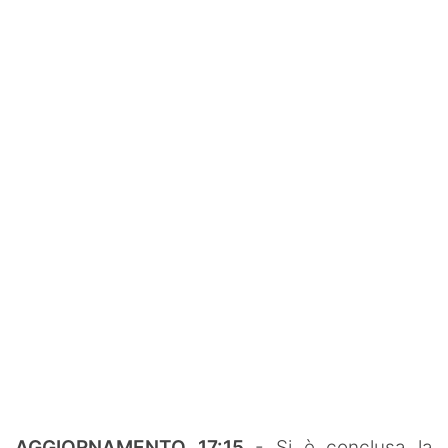
Rassegna Lazio
Social
Calcio
Serie A
Champions League
Europa League
Altri Sport
Formula 1
Tennis
Vela
AGGIORNAMENTO 17:15
- Si è conclusa la