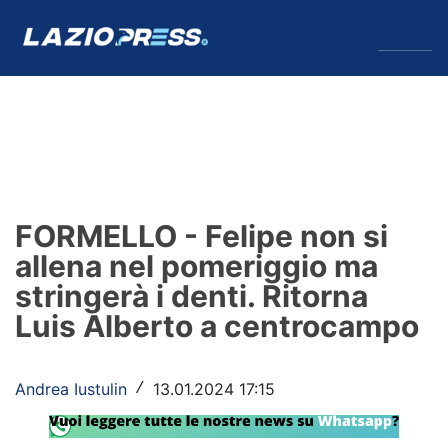
↓
Menu
Lazio
News
FORMELLO - Felipe non si
Formello
allena nel pomeriggio ma
stringerà i denti. Ritorna
Infortuni
Luis Alberto a centrocampo
Primavera
Calciomercato
Andrea Iustulin
13.01.2024 17:15
/
Lazio Women