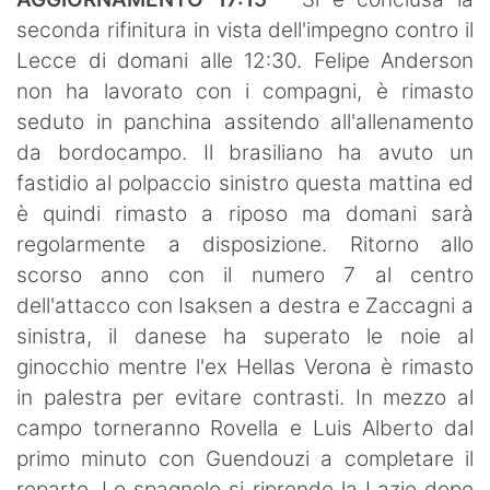
SHOP LAZIO
seconda rifinitura in vista dell'impegno contro il
Lecce di domani alle 12:30. Felipe Anderson
Contatti
non ha lavorato con i compagni, è rimasto
seduto in panchina assitendo all'allenamento
da bordocampo. Il brasiliano ha avuto un
fastidio al polpaccio sinistro questa mattina ed
è quindi rimasto a riposo ma domani sarà
regolarmente a disposizione. Ritorno allo
scorso anno con il numero 7 al centro
dell'attacco con Isaksen a destra e Zaccagni a
sinistra, il danese ha superato le noie al
ginocchio mentre l'ex Hellas Verona è rimasto
in palestra per evitare contrasti. In mezzo al
campo torneranno Rovella e Luis Alberto dal
primo minuto con Guendouzi a completare il
reparto. Lo spagnolo si riprende la Lazio dopo