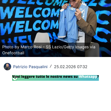
Rassegna Lazio
Social
Calcio
Serie A
Photo by Marco Rosi - SS Lazio/Getty Images via
Champions League
Onefootball
Europa League
Patrizio Pasqualini
25.02.2026 07:32
/
Altri Sport
Formula 1
Tennis
Vela