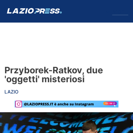
↓
Menu
Lazio
News
Przyborek-Ratkov, due
Formello
'oggetti' misteriosi
Infortuni
LAZIO
Primavera
Calciomercato
Lazio Women