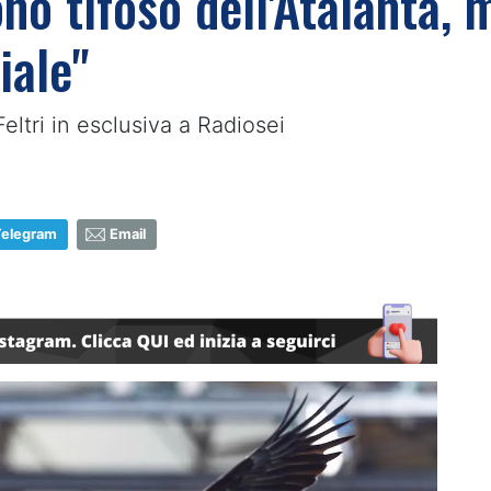
Sono tifoso dell'Atalanta
iale"
Feltri in esclusiva a Radiosei
Telegram
Email