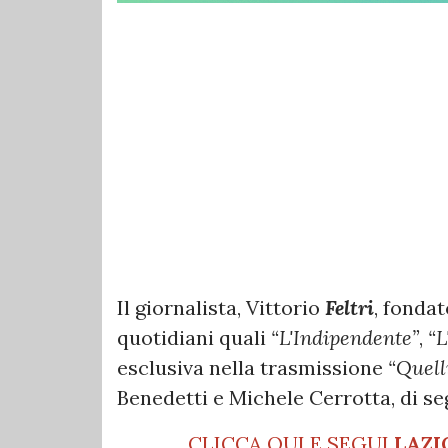
Il giornalista, Vittorio
Feltri
, fonda
quotidiani quali
“L'Indipendente”
,
“L
esclusiva nella trasmissione
“Quell
Benedetti e Michele Cerrotta, di se
CLICCA QUI E SEGUI
LAZI