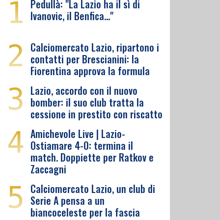
1
Pedullà: "La Lazio ha il sì di
Ivanovic, il Benfica…"
2
Calciomercato Lazio, ripartono i
contatti per Brescianini: la
Fiorentina approva la formula
3
Lazio, accordo con il nuovo
bomber: il suo club tratta la
cessione in prestito con riscatto
4
Amichevole Live | Lazio-
Ostiamare 4-0: termina il
match. Doppiette per Ratkov e
Zaccagni
5
Calciomercato Lazio, un club di
Serie A pensa a un
biancoceleste per la fascia