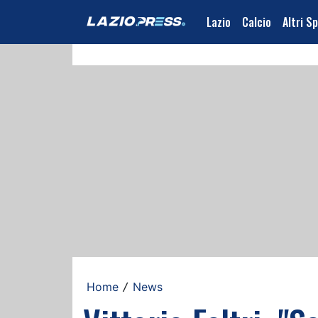
Lazio
Calcio
Altri S
Home
News
/