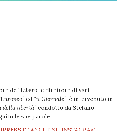
tore de
“Libero”
e direttore di vari
'Europeo”
ed
“il Giornale”
, è intervenuto in
i della libertà”
condotto da Stefano
guito le sue parole.
OPRESS.IT
ANCHE SU
INSTAGRAM