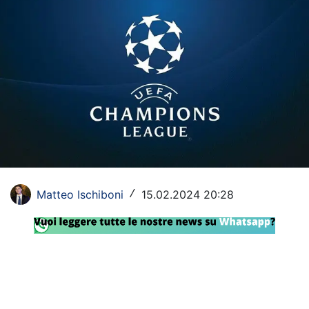
Rassegna Lazio
Social
Calcio
Serie A
Champions League
Europa League
Matteo Ischiboni
15.02.2024 20:28
/
Altri Sport
Formula 1
Tennis
Vela