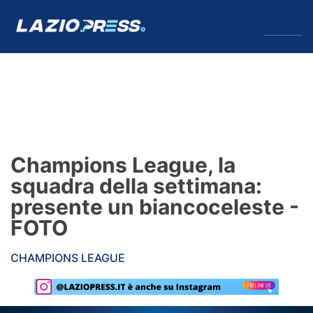
↓
Menu
Lazio
News
Champions League, la
Formello
squadra della settimana:
presente un biancoceleste -
Infortuni
FOTO
Primavera
CHAMPIONS LEAGUE
Calciomercato
Lazio Women