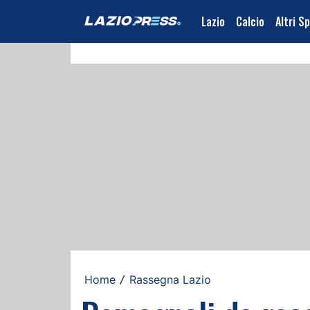
Lazio
Calcio
Altri S
Home
Rassegna Lazio
/