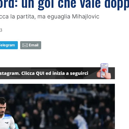
rd: un gol che vale doppi
cca la partita, ma eguaglia Mihajlovic
3
Telegram
Email