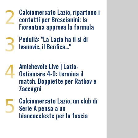
2
Calciomercato Lazio, ripartono i
contatti per Brescianini: la
Fiorentina approva la formula
3
Pedullà: "La Lazio ha il sì di
Ivanovic, il Benfica…"
4
Amichevole Live | Lazio-
Ostiamare 4-0: termina il
match. Doppiette per Ratkov e
Zaccagni
5
Calciomercato Lazio, un club di
Serie A pensa a un
biancoceleste per la fascia