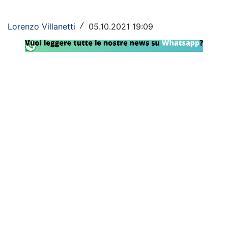
Rassegna Lazio
Lorenzo Villanetti
05.10.2021 19:09
/
Social
Calcio
Serie A
Champions League
Europa League
Altri Sport
Formula 1
Tennis
Vela