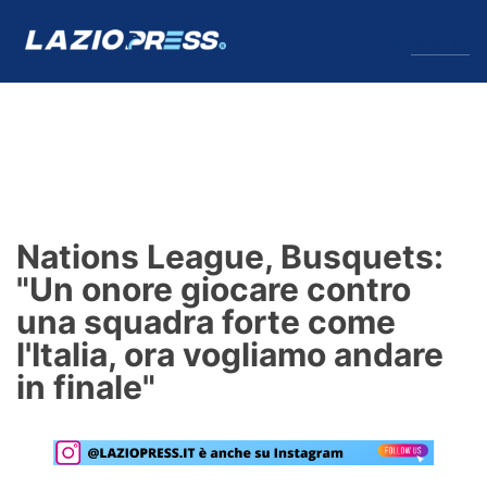
↓
Menu
Lazio
News
Nations League, Busquets:
Formello
"Un onore giocare contro
una squadra forte come
Infortuni
l'Italia, ora vogliamo andare
Primavera
in finale"
Calciomercato
Lazio Women