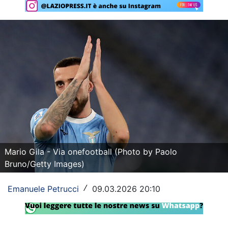
Rassegna Lazio
Social
Calcio
Serie A
Champions League
Europa League
Altri Sport
Mario Gila - Via onefootball (Photo by Paolo
Bruno/Getty Images)
Formula 1
Emanuele Petrucci
09.03.2026 20:10
/
Tennis
Vela