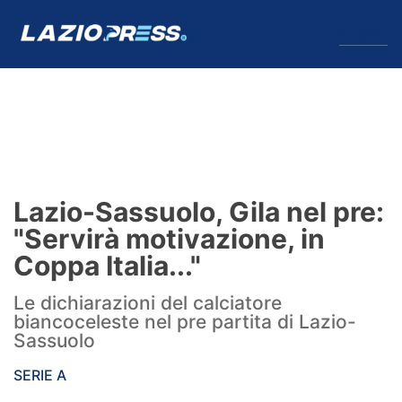
↓
Menu
Lazio
News
Lazio-Sassuolo, Gila nel pre:
Formello
"Servirà motivazione, in
Coppa Italia..."
Infortuni
Le dichiarazioni del calciatore
Primavera
biancoceleste nel pre partita di Lazio-
Sassuolo
Calciomercato
SERIE A
Lazio Women