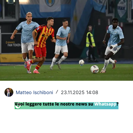
Rassegna Lazio
Social
Calcio
Serie A
Champions League
Europa League
Altri Sport
Matteo Ischiboni
23.11.2025 14:08
/
Formula 1
Tennis
Vela