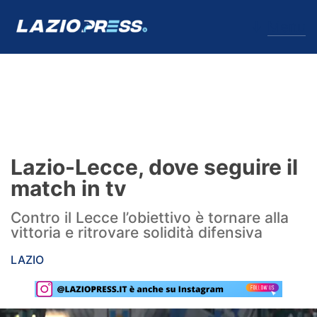
↓
Menu
Lazio
News
Lazio-Lecce, dove seguire il
Formello
match in tv
Infortuni
Contro il Lecce l’obiettivo è tornare alla
vittoria e ritrovare solidità difensiva
Primavera
LAZIO
Calciomercato
Lazio Women