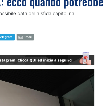
A: ecco quando potrebbe 
ossibile data della sfida capitolina
Telegram
Email