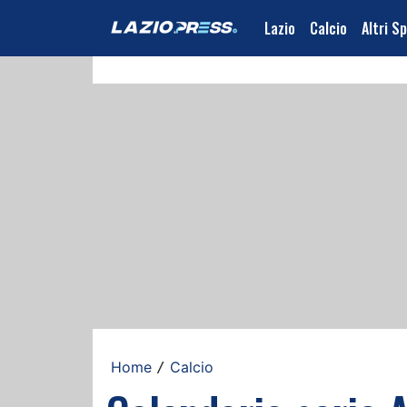
Lazio
Calcio
Altri S
Home
Calcio
/