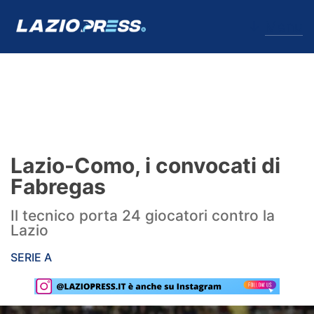
↓
Menu
Lazio
News
Lazio-Como, i convocati di
Formello
Fabregas
Infortuni
Il tecnico porta 24 giocatori contro la
Lazio
Primavera
SERIE A
Calciomercato
Lazio Women