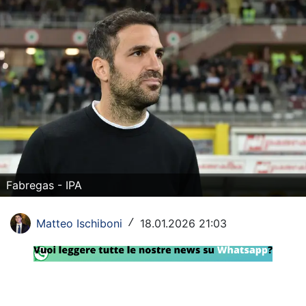
Rassegna Lazio
Social
Calcio
Serie A
Champions League
Europa League
Fabregas - IPA
Altri Sport
Matteo Ischiboni
18.01.2026 21:03
/
Formula 1
Tennis
Vela