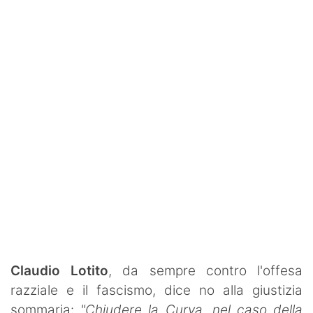
Rassegna Lazio
Social
Calcio
Serie A
Champions League
Europa League
Altri Sport
Formula 1
Tennis
Claudio Lotito
, da sempre contro l'offesa
razziale e il fascismo, dice no alla giustizia
Vela
sommaria:
"Chiudere la Curva, nel caso della