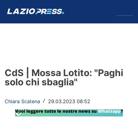
↓
Menu
Lazio
News
CdS | Mossa Lotito: "Paghi
Formello
solo chi sbaglia"
Infortuni
Chiara Scatena
29.03.2023 08:52
/
Primavera
Calciomercato
Lazio Women