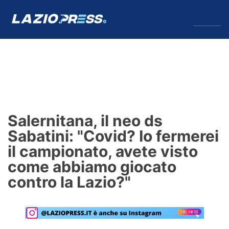
↓
Menu
Lazio
News
Salernitana, il neo ds
Formello
Sabatini: "Covid? Io fermerei
il campionato, avete visto
Infortuni
come abbiamo giocato
Primavera
contro la Lazio?"
Calciomercato
Lazio Women