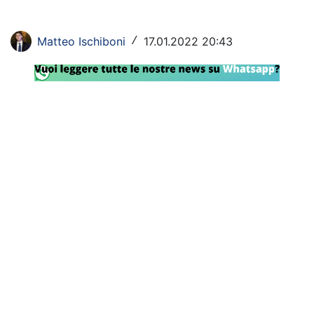
Rassegna Lazio
Matteo Ischiboni
17.01.2022 20:43
/
Social
Calcio
Serie A
Champions League
Europa League
Altri Sport
Formula 1
Tennis
Vela