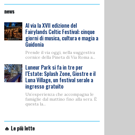
news
Al via la XVII edizione del
Fairylands Celtic Festival: cinque
giorni di musica, cultura e magia a
Guidonia
Prende il via oggi, nella suggestiva
cornice della Pineta di Via Roma a...
Luneur Park si fa in tre per
l’Estate: Splash Zone, Giostre e il
Luna Village, un festival serale a
ingresso gratuito
Un’esperienza che accompagna le
famiglie dal mattino fino alla sera. È
questa la...
🔥 Le più lette