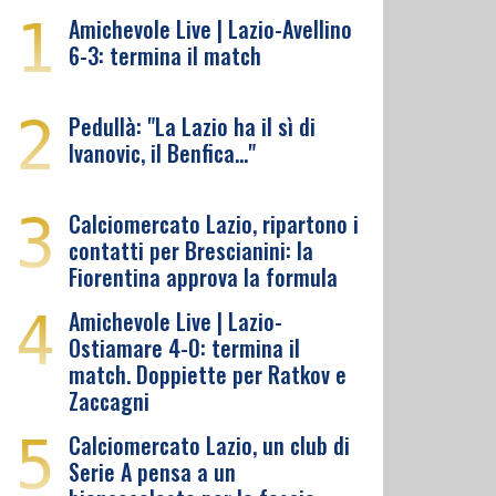
1
Amichevole Live | Lazio-Avellino
6-3: termina il match
2
Pedullà: "La Lazio ha il sì di
Ivanovic, il Benfica…"
3
Calciomercato Lazio, ripartono i
contatti per Brescianini: la
Fiorentina approva la formula
4
Amichevole Live | Lazio-
Ostiamare 4-0: termina il
match. Doppiette per Ratkov e
Zaccagni
5
Calciomercato Lazio, un club di
Serie A pensa a un