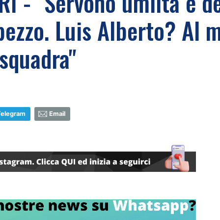
 - "Servono umiltà e de
pezzo. Luis Alberto? Al
 squadra"
Telegram
Email