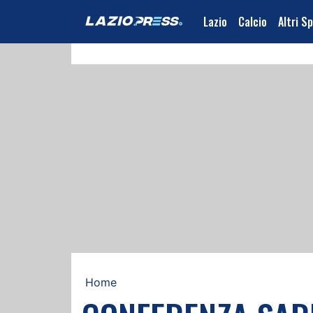
Lazio
Calcio
Altri S
Home